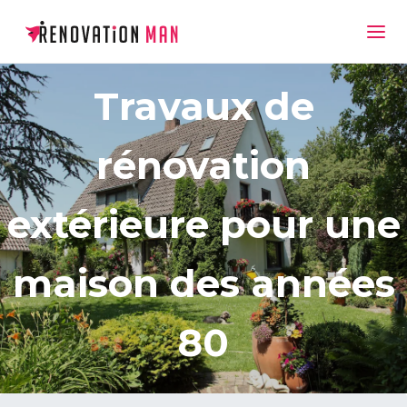
Travaux de
rénovation
extérieure pour une
maison des années
80