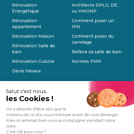
Rénovation
Architecte DPLG, DE,
Énergétique
ou HMONP
Rénovation
Comment poser un
Appartement
IPN
Rénovation Maison
Comment poser du
carrelage
Rénovation Salle de
bain
Refaire sa salle de bain
Rénovation Cuisine
Normes PMR
Devis travaux
Salut c'est nous...
les Cookies !
On a attendu d'être sûrs que le
contenu de ce site vous intéresse avant de vous déranger,
mais on aimerait bien vous accompagner pendant votre
visite...
C'est OK pour vous ?