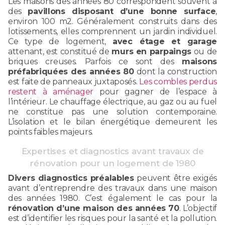
Les maisons des années 80 correspondent souvent à
des
pavillons disposant d’une bonne surface
,
environ 100 m2. Généralement construits dans des
lotissements, elles comprennent un jardin individuel.
Ce type de logement,
avec étage et garage
attenant, est constitué de
murs en parpaings
ou de
briques creuses. Parfois ce sont des
maisons
préfabriquées des années 80
dont la construction
est faite de panneaux juxtaposés.
Les combles perdus
restent à aménager
pour gagner de l’espace à
l’intérieur. Le chauffage électrique, au gaz ou au fuel
ne constitue pas une solution contemporaine.
L’isolation et le bilan énergétique demeurent les
points faibles majeurs.
Expertises et diagnostics avant travaux de
rénovation pour un logement de 1980
Divers diagnostics préalables
peuvent être exigés
avant d’entreprendre des travaux dans une maison
des années 1980. C’est également le cas pour la
rénovation d’une maison des années 70
. L’objectif
est d’identifier les risques pour la santé et la pollution.