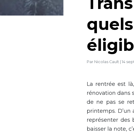
Trans
quels
éligi
Par
Nicolas Cault
|
14 se
La rentrée est l
rénovation dans s
de ne pas se re
printemps. D’un 
représenter des 
baisser la note, c