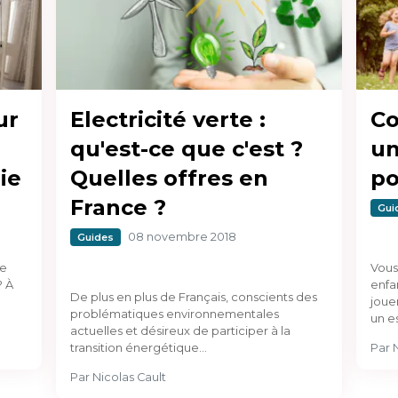
ur
Electricité verte :
C
qu'est-ce que c'est ?
un
ie
Quelles offres en
po
France ?
Gui
08 novembre 2018
Guides
de
Vous
? À
enfan
De plus en plus de Français, conscients des
joue
problématiques environnementales
un e
actuelles et désireux de participer à la
transition énergétique…
Par
Par
Nicolas Cault