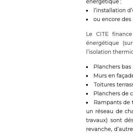
énergétique ;
l’installation
ou encore des 
Le CITE financ
énergétique (su
l’isolation therm
Planchers bas 
Murs en façad
Toitures terras
Planchers de 
Rampants de to
un réseau de cha
travaux) sont dé
revanche, d’autre