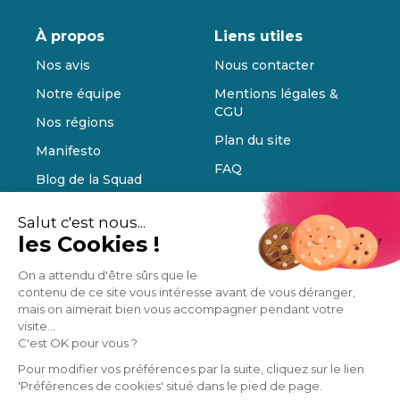
À propos
Liens utiles
Nos avis
Nous contacter
Notre équipe
Mentions légales &
CGU
Nos régions
Plan du site
Manifesto
FAQ
Blog de la Squad
Cookies
Ils parlent de nous
Salut c'est nous...
les Cookies !
Guides
Ressources
On a attendu d'être sûrs que le
contenu de ce site vous intéresse avant de vous déranger,
Rénovation
Architecte DPLG, DE,
mais on aimerait bien vous accompagner pendant votre
Énergétique
ou HMONP
visite...
Rénovation
Comment poser un
C'est OK pour vous ?
Appartement
IPN
Pour modifier vos préférences par la suite, cliquez sur le lien
'Préférences de cookies' situé dans le pied de page.
Rénovation Maison
Comment poser du