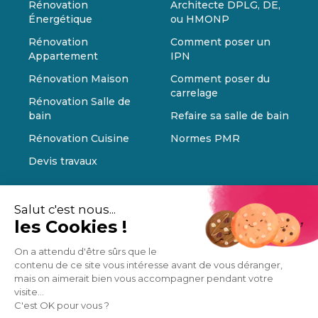
Rénovation
Architecte DPLG, DE,
Énergétique
ou HMONP
Rénovation
Comment poser un
Appartement
IPN
Rénovation Maison
Comment poser du
carrelage
Rénovation Salle de
bain
Refaire sa salle de bain
Rénovation Cuisine
Normes PMR
Devis travaux
Salut c'est nous...
les Cookies !
On a attendu d'être sûrs que le
contenu de ce site vous intéresse avant de vous déranger,
mais on aimerait bien vous accompagner pendant votre
visite...
C'est OK pour vous ?