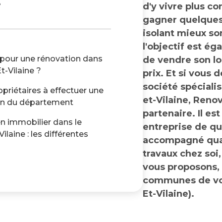
e
d'y vivre plus c
gagner quelques
isolant mieux so
l'objectif est ég
 pour une rénovation dans
de vendre son l
t-Vilaine ?
prix. Et si vous 
société spécialis
opriétaires à effectuer une
et-Vilaine, Reno
on du département
partenaire. Il es
en immobilier dans le
entreprise de qu
ilaine : les différentes
accompagné qua
travaux chez soi,
vous proposons, 
communes de vot
Et-Vilaine).