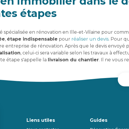
ien immobilier dans le d
entes étapes
écialisée en rénovation en Ille-et-Vilaine pour commenc
ée
,
étape indispensable
pour
réaliser un devis
. Pour qu
 entreprise de rénovation. Après que le devis envoyé par
alisation
, celui-ci sera variable selon les travaux à effect
tte étape s'appelle la
livraison du chantier
. Il ne vous r
Liens utiles
Guides