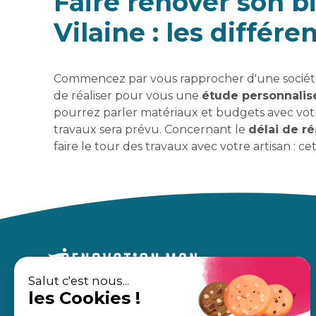
Faire rénover son b
Vilaine : les différ
Commencez par vous rapprocher d'une société sp
de réaliser pour vous une
étude personnalis
pourrez parler matériaux et budgets avec votre
travaux sera prévu. Concernant le
délai de ré
faire le tour des travaux avec votre artisan : ce
Salut c'est nous...
les Cookies !
Un accompagnement sur mesure,
À propos
pour des travaux en toute sérénité.