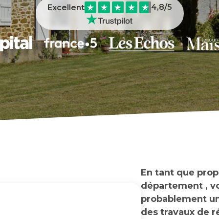
4,8
/5
Excellent
En tant que prop
département , v
probablement un
des travaux de r