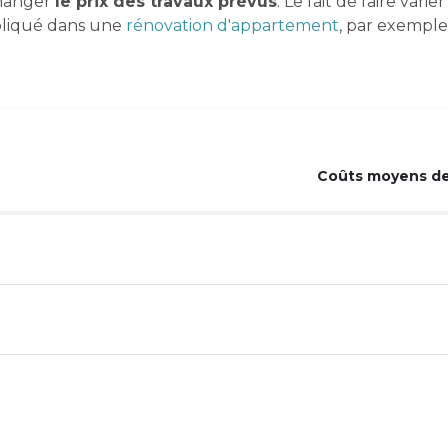
changer
le prix des travaux prévus
. Le fait de faire var
pliqué dans une
rénovation d'appartement
, par exemple
Coûts moyens des