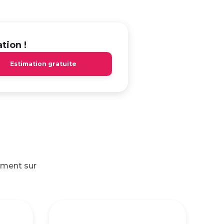
tion !
Estimation gratuite
ement sur