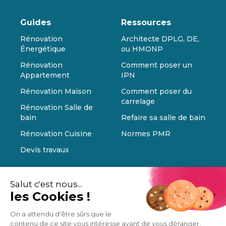
Guides
Ressources
Rénovation
Architecte DPLG, DE,
Énergétique
ou HMONP
Rénovation
Comment poser un
Appartement
IPN
Rénovation Maison
Comment poser du
carrelage
Rénovation Salle de
bain
Refaire sa salle de bain
Rénovation Cuisine
Normes PMR
Devis travaux
Salut c'est nous...
les Cookies !
On a attendu d'être sûrs que le
contenu de ce site vous intéresse avant de vous déranger,