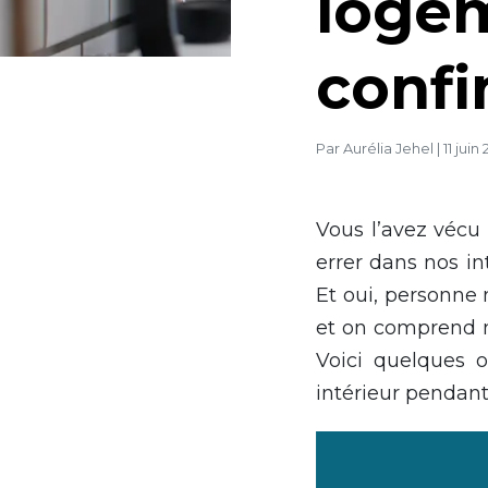
logem
conf
Par
Aurélia Jehel
|
11 juin
Vous l’avez vécu
errer dans nos in
Et oui, personne 
et on comprend mi
Voici quelques 
intérieur pendant