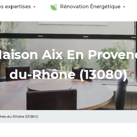
s expertises
Rénovation Énergétique
Maison Aix En Proven
du-Rhône (13080)
ches-du-Rhône (13080)