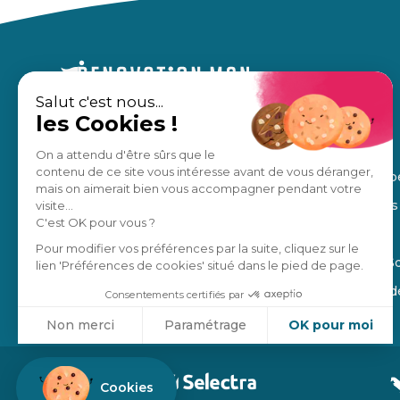
Salut c'est nous...
les Cookies !
Un accompagnement sur mesure,
À propos
pour des travaux en toute sérénité.
Nos avis
On a attendu d'être sûrs que le
contenu de ce site vous intéresse avant de vous déranger,
Notre équip
Estimation gratuite
mais on aimerait bien vous accompagner pendant votre
Nos régions
visite...
C'est OK pour vous ?
Manifesto
Je suis un pro
Pour modifier vos préférences par la suite, cliquez sur le
Blog de la S
lien 'Préférences de cookies' situé dans le pied de page.
4,8
/5
Ils parlent 
Consentements certifiés par
Non merci
Paramétrage
OK pour moi
Axeptio consent
Plateforme de Gestion du Consentement : Personnalisez vo
Cookies
Notre plateforme vous permet d'adapter et de gérer vos param