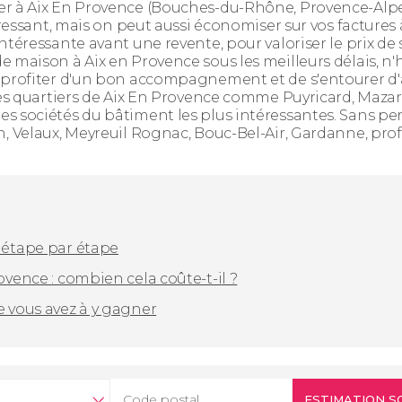
r à Aix En Provence (Bouches-du-Rhône, Provence-Alpes
téressant, mais on peut aussi économiser sur vos facture
ntéressante avant une revente, pour valoriser le prix de
 maison à Aix en Provence sous les meilleurs délais, n'
 profiter d'un bon accompagnement et de s'entourer d'
es quartiers de Aix En Provence comme Puyricard, Mazarin
 sociétés du bâtiment les plus intéressantes. Sans perd
 Velaux, Meyreuil Rognac, Bouc-Bel-Air, Gardanne, profite
 étape par étape
ovence : combien cela coûte-t-il ?
e vous avez à y gagner
ESTIMATION S