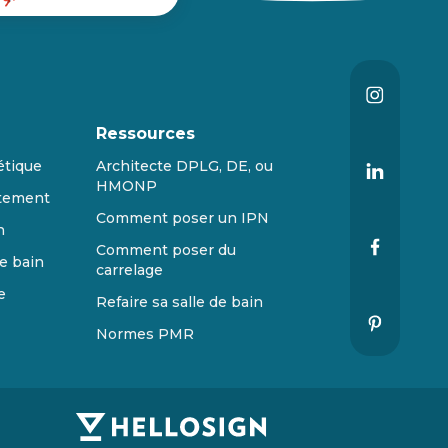
Ressources
étique
Architecte DPLG, DE, ou
HMONP
tement
Comment poser un IPN
n
Comment poser du
e bain
carrelage
e
Refaire sa salle de bain
Normes PMR
s réglementations. Personnalisez vos préférences pour contrôler