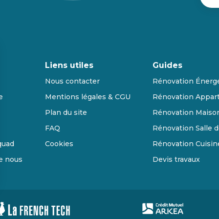
Liens utiles
Guides
Nous contacter
Rénovation Énerg
e
Mentions légales & CGU
Rénovation Appar
Plan du site
Rénovation Maiso
FAQ
Rénovation Salle d
quad
Cookies
Rénovation Cuisin
de nous
Devis travaux
s Options
ètres de confidentialité, en garantissant la conformité avec le