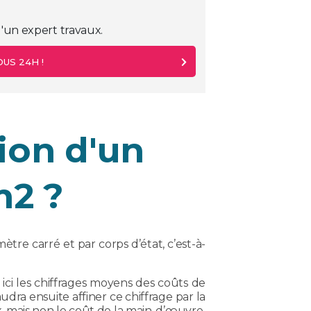
'un expert travaux.
US 24H !
ion d'un
m2 ?
ètre carré et par corps d’état, c’est-à-
ci les chiffrages moyens des coûts de
dra ensuite affiner ce chiffrage par la
 mais non le coût de la main-d’œuvre.