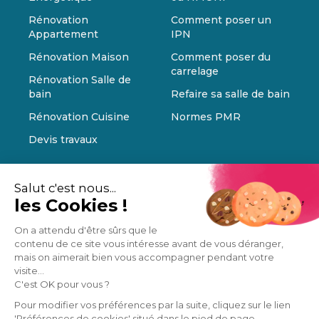
Rénovation
Comment poser un
Appartement
IPN
Rénovation Maison
Comment poser du
carrelage
Rénovation Salle de
bain
Refaire sa salle de bain
Rénovation Cuisine
Normes PMR
Devis travaux
Salut c'est nous...
les Cookies !
On a attendu d'être sûrs que le
contenu de ce site vous intéresse avant de vous déranger,
mais on aimerait bien vous accompagner pendant votre
visite...
C'est OK pour vous ?
Pour modifier vos préférences par la suite, cliquez sur le lien
'Préférences de cookies' situé dans le pied de page.