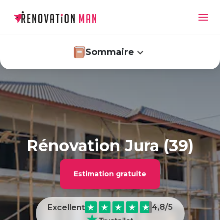
Sommaire
Quel est le budget à envisager pour faire
rénover sa maison dans le département Jura ?
Rénovation Jura : ce que vous avez à y gagner
Rénovation Jura (39)
Faire rénover son bien immobilier dans le
département Jura : les différentes étapes
Estimation gratuite
4,8
/5
Excellent