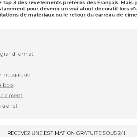
e top 3 des revêtements préférés des Français. Mais, 
nstamment pour devenir un vrai atout décoratif lors d
itations de matériaux ou le retour du carreau de cime
u grand format
ge mosqaïque
e bois
 de ciment
 à effet
RECEVEZ UNE ESTIMATION GRATUITE SOUS 24H !