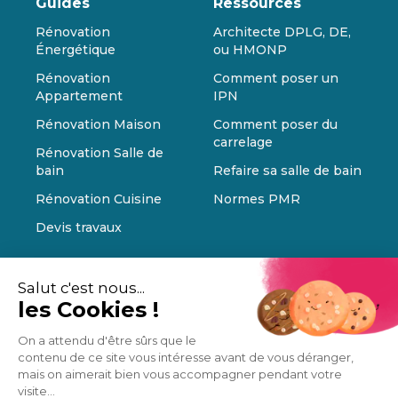
Guides
Ressources
Rénovation
Architecte DPLG, DE,
Énergétique
ou HMONP
Rénovation
Comment poser un
Appartement
IPN
Rénovation Maison
Comment poser du
carrelage
Rénovation Salle de
bain
Refaire sa salle de bain
Rénovation Cuisine
Normes PMR
Devis travaux
Salut c'est nous...
les Cookies !
On a attendu d'être sûrs que le
contenu de ce site vous intéresse avant de vous déranger,
mais on aimerait bien vous accompagner pendant votre
visite...