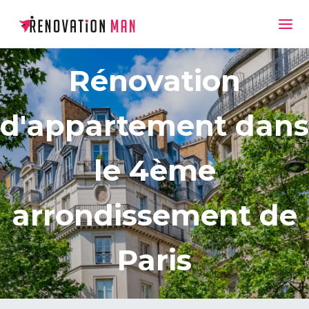
Rénovation
d'appartement dans
le 4ème
arrondissement de
Paris