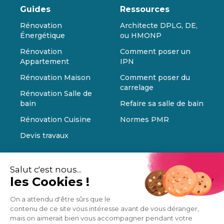
Guides
Ressources
Rénovation
Architecte DPLG, DE,
Énergétique
ou HMONP
Rénovation
Comment poser un
Appartement
IPN
Rénovation Maison
Comment poser du
carrelage
Rénovation Salle de
bain
Refaire sa salle de bain
Rénovation Cuisine
Normes PMR
Devis travaux
Salut c'est nous...
les Cookies !
On a attendu d'être sûrs que le
contenu de ce site vous intéresse avant de vous déranger,
mais on aimerait bien vous accompagner pendant votre