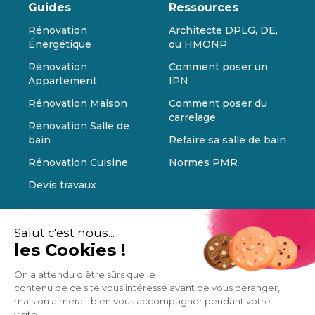
Guides
Ressources
Rénovation
Architecte DPLG, DE,
Énergétique
ou HMONP
Rénovation
Comment poser un
Appartement
IPN
Rénovation Maison
Comment poser du
carrelage
Rénovation Salle de
bain
Refaire sa salle de bain
Rénovation Cuisine
Normes PMR
Devis travaux
Salut c'est nous...
les Cookies !
On a attendu d'être sûrs que le
contenu de ce site vous intéresse avant de vous déranger,
mais on aimerait bien vous accompagner pendant votre
visite...