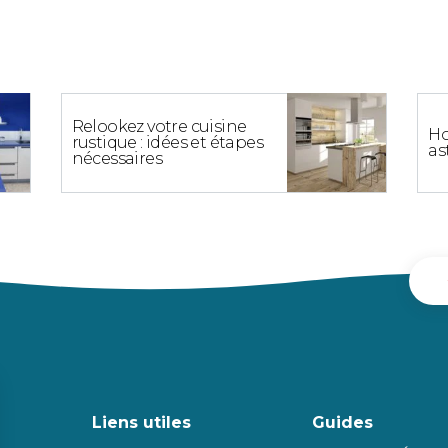
Relookez votre cuisine
Ho
rustique : idées et étapes
as
nécessaires
Liens utiles
Guides