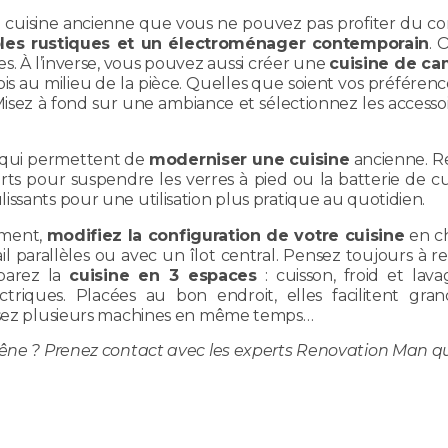
 cuisine ancienne que vous ne pouvez pas profiter du con
les rustiques et un électroménager contemporain
. 
. À l’inverse, vous pouvez aussi créer une
cuisine de c
ois au milieu de la pièce. Quelles que soient vos préfér
sez à fond sur une ambiance et sélectionnez les accesso
s qui permettent de
moderniser une cuisine
ancienne. Re
ts pour suspendre les verres à pied ou la batterie de cu
ssants pour une utilisation plus pratique au quotidien.
ement,
modifiez la configuration de votre cuisine
en ch
l parallèles ou avec un îlot central. Pensez toujours à res
éparez la
cuisine en 3 espaces
: cuisson, froid et lav
lectriques. Placées au bon endroit, elles facilitent gra
lisez plusieurs machines en même temps…
 chêne ? Prenez contact avec les experts Renovation Ma