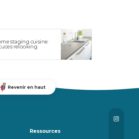
me staging cuisine :
tuces relooking
Revenir en haut
Ressources