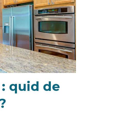
: quid de
?