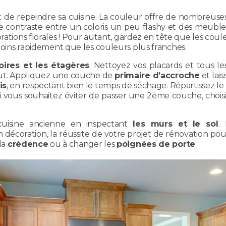
st de repeindre sa cuisine. La couleur offre de nombreus
 le contraste entre un coloris un peu flashy et des meub
tions florales ! Pour autant, gardez en tête que les coule
 moins rapidement que les couleurs plus franches.
ires et les étagères
. Nettoyez vos placards et tous 
out. Appliquez une couche de
primaire d’accroche
et lai
is
, en respectant bien le temps de séchage. Répartissez l
 Si vous souhaitez éviter de passer une 2ème couche, chois
cuisine ancienne en inspectant
les murs et le sol
.
décoration, la réussite de votre projet de rénovation pou
 la
crédence
ou à changer les
poignées de porte
.