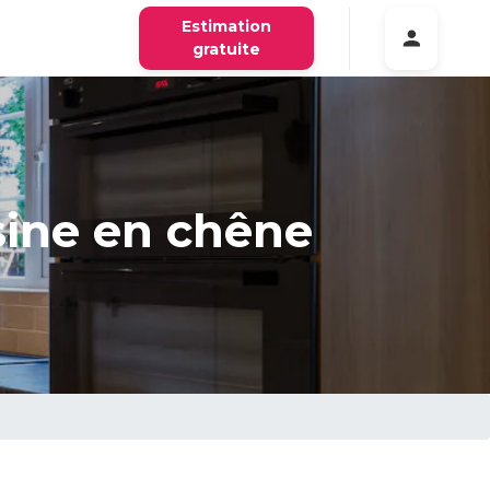
Estimation
gratuite
sine en chêne