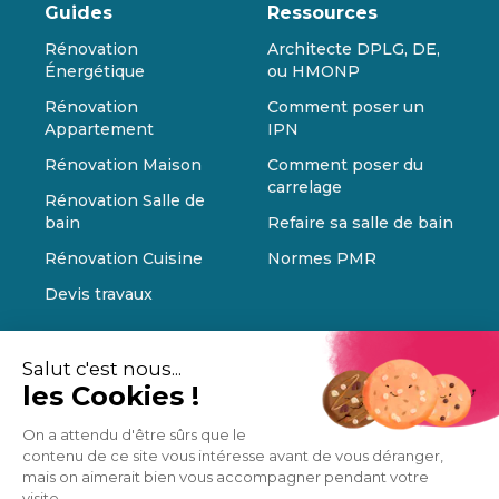
Guides
Ressources
Rénovation
Architecte DPLG, DE,
Énergétique
ou HMONP
Rénovation
Comment poser un
Appartement
IPN
Rénovation Maison
Comment poser du
carrelage
Rénovation Salle de
bain
Refaire sa salle de bain
Rénovation Cuisine
Normes PMR
Devis travaux
Salut c'est nous...
les Cookies !
On a attendu d'être sûrs que le
contenu de ce site vous intéresse avant de vous déranger,
mais on aimerait bien vous accompagner pendant votre
visite...