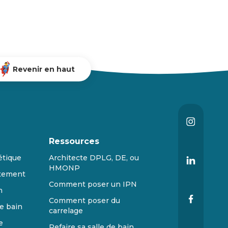
Revenir en haut
Ressources
étique
Architecte DPLG, DE, ou
HMONP
tement
Comment poser un IPN
n
Comment poser du
e bain
carrelage
e
Refaire sa salle de bain