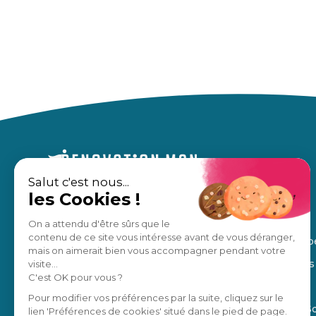
Salut c'est nous...
les Cookies !
Un accompagnement sur mesure,
À propos
pour des travaux en toute sérénité.
Nos avis
On a attendu d'être sûrs que le
contenu de ce site vous intéresse avant de vous déranger,
Notre équip
Estimation gratuite
mais on aimerait bien vous accompagner pendant votre
Nos régions
visite...
C'est OK pour vous ?
Manifesto
Je suis un pro
Pour modifier vos préférences par la suite, cliquez sur le
Blog de la S
lien 'Préférences de cookies' situé dans le pied de page.