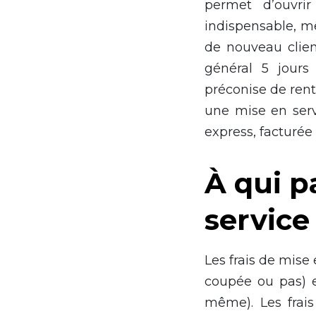
permet d’ouvri
indispensable, mê
de nouveau clien
général 5 jours 
préconise de rent
une mise en servi
express, facturée
À qui p
service
Les frais de mise 
coupée ou pas) e
même). Les frais