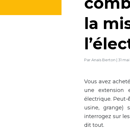
comb
la mi
l’élec
Par
Anaïs Berton
|
31 mai
Vous avez acheté 
une extension e
électrique. Peut-
usine, grange) s
interrogez sur les
dit tout.