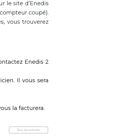
r le site d’Enedis
t compteur coupé).
es, vous trouverez
contactez Enedis 2
cien. Il vous sera
ous la facturera.
Tous les articles