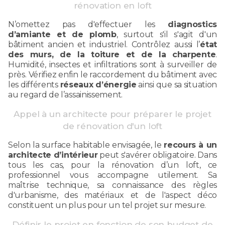
rénovation en loft
N’omettez pas d'effectuer les
diagnostics
d’amiante et de plomb
, surtout s'il s'agit d'un
bâtiment ancien et industriel. Contrôlez aussi l’
état
des murs, de la toiture et de la charpente
.
Humidité, insectes et infiltrations sont à surveiller de
près. Vérifiez enfin le raccordement du bâtiment avec
les différents
réseaux d’énergie
ainsi que sa situation
au regard de l’assainissement.
Appel à un architecte pour préparer le projet
de rénovation d'un loft
Selon la surface habitable envisagée, le
recours à un
architecte d’intérieur
peut s'avérer obligatoire. Dans
tous les cas, pour la rénovation d’un loft, ce
professionnel vous accompagne utilement. Sa
maîtrise technique, sa connaissance des règles
d'urbanisme, des matériaux et de l'aspect déco
constituent un plus pour un tel projet sur mesure.
Définir le projet en fonction de son budget de