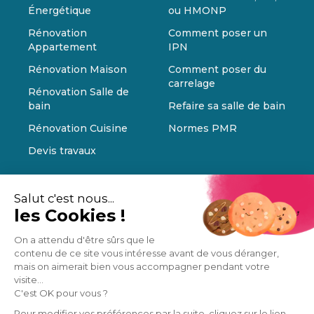
Énergétique
ou HMONP
Rénovation
Comment poser un
Appartement
IPN
Rénovation Maison
Comment poser du
carrelage
Rénovation Salle de
bain
Refaire sa salle de bain
Rénovation Cuisine
Normes PMR
Devis travaux
Salut c'est nous...
les Cookies !
On a attendu d'être sûrs que le
contenu de ce site vous intéresse avant de vous déranger,
mais on aimerait bien vous accompagner pendant votre
visite...
C'est OK pour vous ?
Pour modifier vos préférences par la suite, cliquez sur le lien