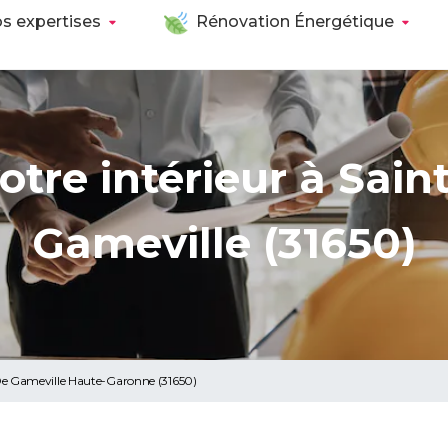
s expertises
Rénovation Énergétique
otre intérieur à Sain
Gameville (31650)
De Gameville Haute-Garonne (31650)