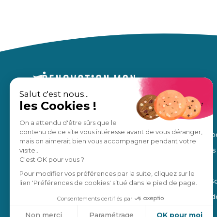
Salut c'est nous...
les Cookies !
Un accompagnement sur mesure,
À propos
pour des travaux en toute sérénité.
Nos avis
On a attendu d'être sûrs que le
contenu de ce site vous intéresse avant de vous déranger,
Notre équip
Estimation gratuite
mais on aimerait bien vous accompagner pendant votre
Nos régions
visite...
C'est OK pour vous ?
Manifesto
Je suis un pro
Pour modifier vos préférences par la suite, cliquez sur le
Blog de la S
lien 'Préférences de cookies' situé dans le pied de page.
4,8
/5
Ils parlent 
Consentements certifiés par
Non merci
Paramétrage
OK pour moi