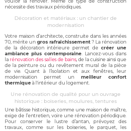
vouloir la rénover. Même ce type de construction
nécessite des travaux périodiques.
Décoration et matériaux : un chantier de
modernisation
Votre maison d’architecte, construite dans les années
70, mérite un
gros rafraîchissement
? La rénovation
de la décoration intérieure permet de
créer une
ambiance plus contemporaine
. Lancez-vous dans
la
rénovation des salles de bains
, de la cuisine ainsi que
de la peinture ou du revêtement mural de la pièce
de vie. Quant à l’isolation et aux fenêtres, leur
modernisation permet un
meilleur confort
thermique
à l'intérieur du logement.
Une rénovation de qualité pour un ouvrage
historique : boiseries, moulures, tentures
Une bâtisse historique, comme une maison de maître,
exige de l’entretien, voire une rénovation périodique.
Pour conserver le lustre d’antan, prévoyez des
travaux, comme sur les boiseries, le parquet, les