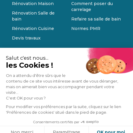
Rénovation Maison
Comment poser du
carrelage
Rénovation Salle de
bain
Refaire sa salle de bain
Rénovation Cuisine
Normes PMR
Devis travaux
Salut c'est nous...
les Cookies !
On a attendu d'être sûrs que le
contenu de ce site vous intéresse avant de vous déranger,
mais on aimerait bien vous accompagner pendant votre
visite...
C'est OK pour vous ?
Pour modifier vos préférences par la suite, cliquez sur le lien
'Préférences de cookies' situé dans le pied de page.
Consentements certifiés par
Cookies
Non merci
Paramétrage
OK pour moi