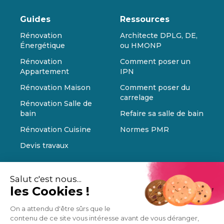
Guides
Ressources
Rénovation
Architecte DPLG, DE,
Énergétique
ou HMONP
Rénovation
Comment poser un
Appartement
IPN
Rénovation Maison
Comment poser du
carrelage
Rénovation Salle de
bain
Refaire sa salle de bain
Rénovation Cuisine
Normes PMR
Devis travaux
Salut c'est nous...
les Cookies !
On a attendu d'être sûrs que le
contenu de ce site vous intéresse avant de vous déranger,