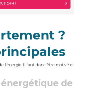
US 24H !
artement ?
rincipales
 l'énergie. Il faut donc être motivé et
 énergétique de