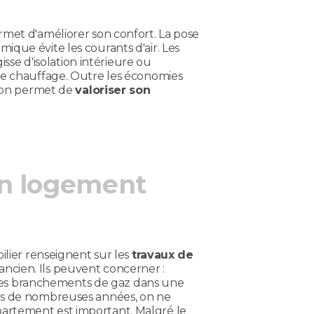
met d'améliorer son confort. La pose
que évite les courants d'air. Les
isse d'isolation intérieure ou
de chauffage. Outre les économies
tion permet de
valoriser son
un logement
ilier renseignent sur les
travaux de
ncien. Ils peuvent concerner :
, les branchements de gaz dans une
is de nombreuses années, on ne
artement est important. Malgré le