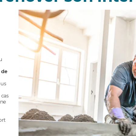
u
 de
ous
 cas
une
ort