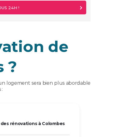
US 24H !
ation de
 ?
n d'un logement sera bien plus abordable
 :
des rénovations à Colombes