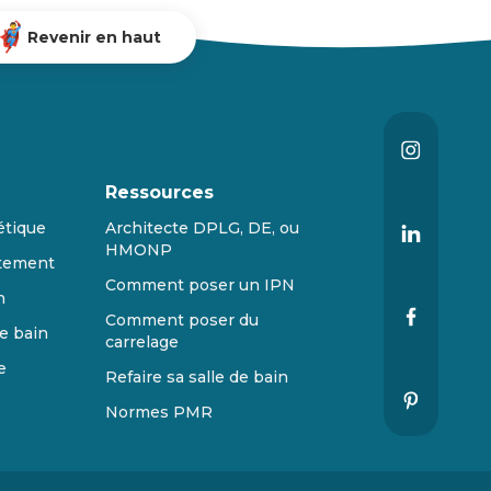
Revenir en haut
Ressources
étique
Architecte DPLG, DE, ou
HMONP
tement
Comment poser un IPN
n
Comment poser du
e bain
carrelage
e
Refaire sa salle de bain
Normes PMR