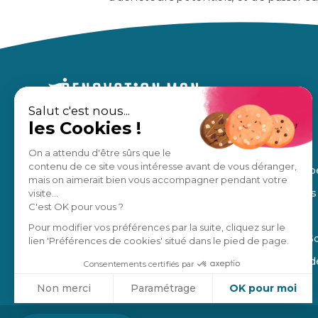
Salut c'est nous...
les Cookies !
Un accompagnement sur mesure,
À propos
pour des travaux en toute sérénité.
Nos avis
On a attendu d'être sûrs que le
contenu de ce site vous intéresse avant de vous déranger,
Notre équip
Estimation gratuite
mais on aimerait bien vous accompagner pendant votre
Nos régions
visite...
C'est OK pour vous ?
Manifesto
Je suis un pro
Pour modifier vos préférences par la suite, cliquez sur le
Blog de la S
lien 'Préférences de cookies' situé dans le pied de page.
4,8
/5
Ils parlent 
Consentements certifiés par
Non merci
Paramétrage
OK pour moi
Axeptio consent
Plateforme de Gestion du Consentement : Personnalisez vo