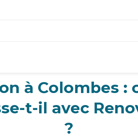
ion à Colombes :
sse-t-il avec Ren
?