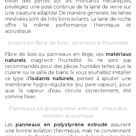
éviter des pertes sur les montants métalliques,
privilégiez une pose continue de la laine de verre sur
une ossature adaptée. De manière générale, les laines
minérales sont de très bons isolants. La laine de roche
offre la même performance thermique et
acoustique.
Isolant en fibre de bois : attention à l'humidité
Fibre de bois ou panneaux en liège, ces
matériaux
naturels
craignent l'humidité. Ils ne sont pas
recommandés pour des pièces humides telles que la
cuisine ou la salle de bains. Si vous souhaitez installer
ce type d'
isolants naturels
, pensez à ajouter une
membrane hygro-régulante (ou pare-vapeur), pour
que la vapeur d'eau circule correctement, été
comme hiver.
Panneaux en polystyrène extrudé : mauvaise
isolation acoustique
Les
panneaux en polystyrène extrudé
assurent
une bonne isolation thermique, mais ne conviennent