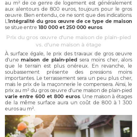
au m² de ce genre de logement est généralement
aux alentours de 800 euros, toujours pour le gros
œuvre. Bien entendu, ce ne sont que des indications.
L'
intégralité du gros œuvre de ce type de maison
se situe entre
180 000 et 250 000 euros
.
Prix du gros œuvre d'une maison de plain-pied
vs. d'une maison à étage
À surface égale, le prix des travaux de gros œuvre
d'une
maison de plain-pied
sera moins cher, alors
que le terrain est plus onéreux. En revanche, le
soubassement présente des pressions moins
importantes. Le terrassement sera un peu plus cher,
mais le prix de la maçonnerie le compensera. Ainsi, le
prix au m² du gros œuvre d'une maison de plain-pied
varie entre 600 et 800 euros
. Une maison à étages
de la même surface aura un coût de 800 à 1 300
euros au m².