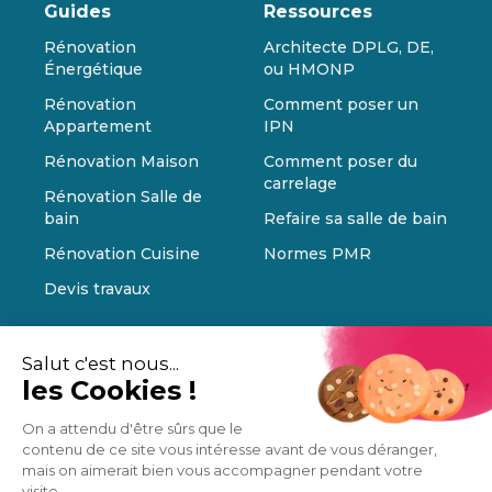
Guides
Ressources
Rénovation
Architecte DPLG, DE,
Énergétique
ou HMONP
Rénovation
Comment poser un
Appartement
IPN
Rénovation Maison
Comment poser du
carrelage
Rénovation Salle de
bain
Refaire sa salle de bain
Rénovation Cuisine
Normes PMR
Devis travaux
Salut c'est nous...
les Cookies !
On a attendu d'être sûrs que le
contenu de ce site vous intéresse avant de vous déranger,
mais on aimerait bien vous accompagner pendant votre
visite...