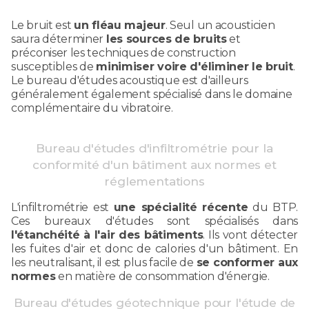
Le bruit est
un fléau majeur
. Seul un acousticien
saura déterminer
les sources de bruits
et
préconiser les techniques de construction
susceptibles de
minimiser voire d'éliminer le bruit
.
Le bureau d'études acoustique est d'ailleurs
généralement également spécialisé dans le domaine
complémentaire du vibratoire.
Bureau d'études d'infiltrométrie pour la
conformité d'un bâtiment aux normes et
réglementations
L'infiltrométrie est
une spécialité récente
du BTP.
Ces bureaux d'études sont spécialisés dans
l'étanchéité à l'air des bâtiments
. Ils vont détecter
les fuites d'air et donc de calories d'un bâtiment. En
les neutralisant, il est plus facile de
se conformer aux
normes
en matière de consommation d'énergie.
Bureau d'études géotechnique pour l'étude de