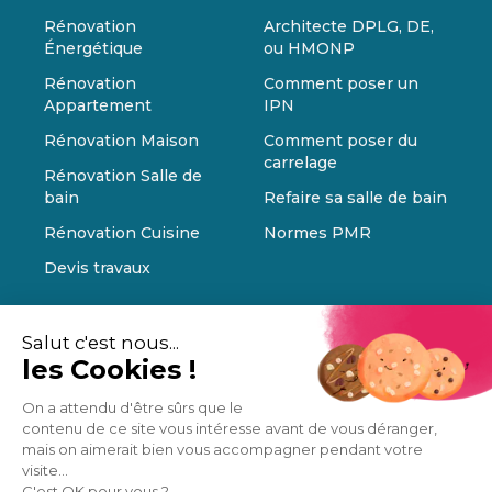
Rénovation
Architecte DPLG, DE,
Énergétique
ou HMONP
Rénovation
Comment poser un
Appartement
IPN
Rénovation Maison
Comment poser du
carrelage
Rénovation Salle de
bain
Refaire sa salle de bain
Rénovation Cuisine
Normes PMR
Devis travaux
Salut c'est nous...
les Cookies !
On a attendu d'être sûrs que le
contenu de ce site vous intéresse avant de vous déranger,
mais on aimerait bien vous accompagner pendant votre
visite...
C'est OK pour vous ?