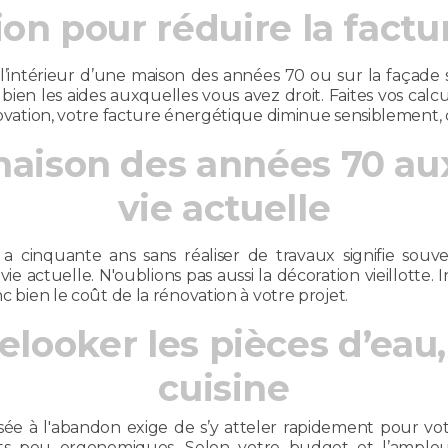
tion pour réduire la fac
à l’intérieur d’une maison des années 70 ou sur la façade 
bien les aides auxquelles vous avez droit. Faites vos calcu
novation, votre facture énergétique diminue sensiblement, ce
aison des années 70 au
vie actuelle
y a cinquante ans sans réaliser de travaux signifie sou
e actuelle. N'oublions pas aussi la décoration vieillotte. 
nc bien le coût de la rénovation à votre projet.
looker les pièces d’eau,
cuisine
sée à l'abandon exige de s’y atteler rapidement pour vo
s peu ergonomiques. Selon votre budget et l’ampleur