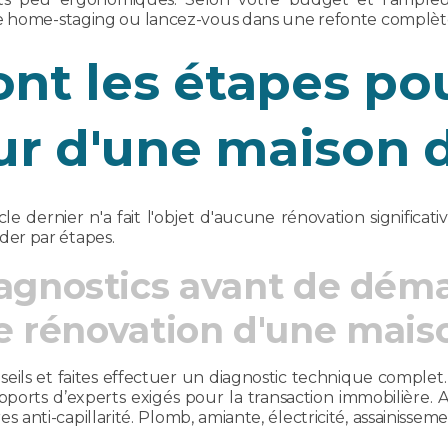
le home-staging ou lancez-vous dans une refonte complète
ont les étapes po
eur d'une maison 
e dernier n'a fait l'objet d'aucune rénovation significat
er par étapes.
iagnostics avant de déma
e rénovation d'une mais
nseils et faites effectuer un diagnostic technique comple
pports d’experts exigés pour la transaction immobilière. A
s anti-capillarité. Plomb, amiante, électricité, assainissemen