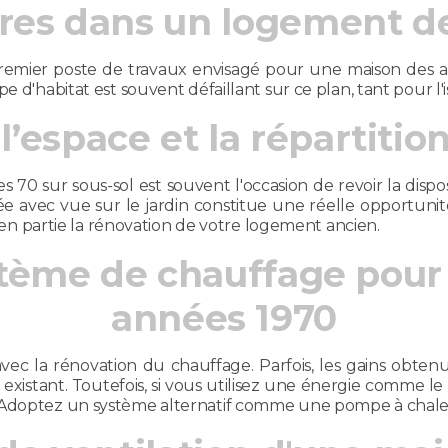
res dans un logement d
e premier poste de travaux envisagé pour une maison de
e d'habitat est souvent défaillant sur ce plan, tant pour l
’espace et la répartitio
 70 sur sous-sol est souvent l'occasion de revoir la dispo
ée avec vue sur le jardin constitue une réelle opportuni
si en partie la rénovation de votre logement ancien.
stème de chauffage pour
années 1970
r avec la rénovation du chauffage. Parfois, les gains obte
existant. Toutefois, si vous utilisez une énergie comme le g
 Adoptez un système alternatif comme une pompe à chale