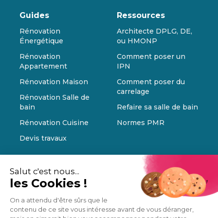
Guides
Ressources
Rénovation
Architecte DPLG, DE,
Énergétique
ou HMONP
Rénovation
Comment poser un
Appartement
IPN
Rénovation Maison
Comment poser du
carrelage
Rénovation Salle de
bain
Refaire sa salle de bain
Rénovation Cuisine
Normes PMR
Devis travaux
Salut c'est nous...
les Cookies !
On a attendu d'être sûrs que le
contenu de ce site vous intéresse avant de vous déranger,