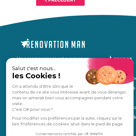
PRÉCÉDENT
Un accompagnement sur mesure,
À propos
pour des travaux en toute sérénité.
Salut c'est nous...
Nos avis
les Cookies !
Notre équip
Estimation gratuite
On a attendu d'être sûrs que le
Nos régions
contenu de ce site vous intéresse avant de vous déranger,
Manifesto
mais on aimerait bien vous accompagner pendant votre
Je suis un pro
visite...
Blog de la S
C'est OK pour vous ?
4,8
/5
Ils parlent 
Pour modifier vos préférences par la suite, cliquez sur le
lien 'Préférences de cookies' situé dans le pied de page.
Consentements certifiés par