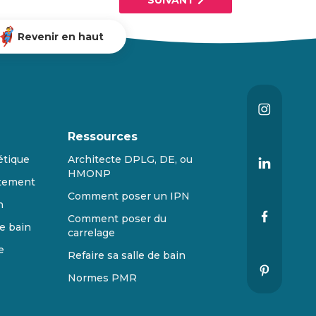
SUIVANT
Revenir en haut
Ressources
étique
Architecte DPLG, DE, ou
HMONP
tement
Comment poser un IPN
n
Comment poser du
e bain
carrelage
e
Refaire sa salle de bain
Normes PMR