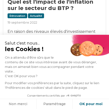
Quel est l'impact de l'inflation
sur le secteur du BTP ?
Rénovation
Actualité
19 septembre 2022
En raison des niveaux élevés d'investissement
requis, les projets de construction sont sensibles
Salut c'est nous...
aux variations des taux d'intérêt . D…
les Cookies !
Par
Anaïs Berton
On a attendu d'être sûrs que le
contenu de ce site vous intéresse avant de vous déranger,
mais on aimerait bien vous accompagner pendant votre
visite...
C'est OK pour vous ?
Pour modifier vos préférences par la suite, cliquez sur le lien
'Préférences de cookies' situé dans le pied de page.
Consentements certifiés par
Cookies
Non merci
Paramétrage
OK pour moi