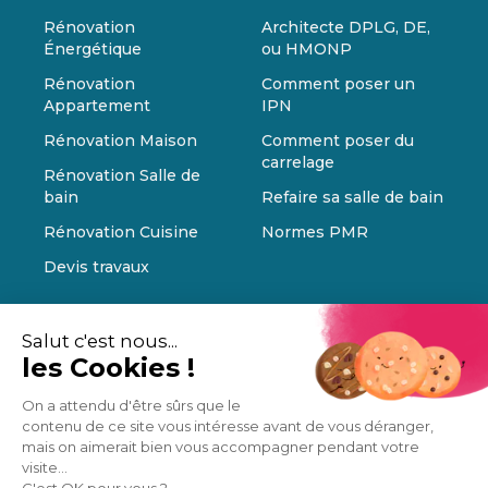
Rénovation
Architecte DPLG, DE,
Énergétique
ou HMONP
Rénovation
Comment poser un
Appartement
IPN
Rénovation Maison
Comment poser du
carrelage
Rénovation Salle de
bain
Refaire sa salle de bain
Rénovation Cuisine
Normes PMR
Devis travaux
Salut c'est nous...
les Cookies !
On a attendu d'être sûrs que le
contenu de ce site vous intéresse avant de vous déranger,
mais on aimerait bien vous accompagner pendant votre
visite...
C'est OK pour vous ?