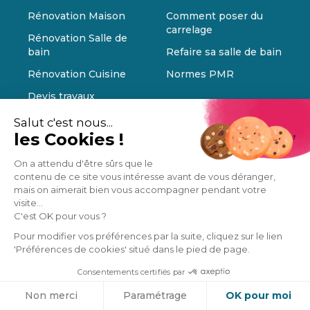
Rénovation Maison
Comment poser du
carrelage
Rénovation Salle de
bain
Refaire sa salle de bain
Rénovation Cuisine
Normes PMR
Devis travaux
Salut c'est nous...
les Cookies !
On a attendu d'être sûrs que le
contenu de ce site vous intéresse avant de vous déranger,
mais on aimerait bien vous accompagner pendant votre
visite...
C'est OK pour vous ?
Pour modifier vos préférences par la suite, cliquez sur le lien
'Préférences de cookies' situé dans le pied de page.
Consentements certifiés par
Cookies
Non merci
Paramétrage
OK pour moi