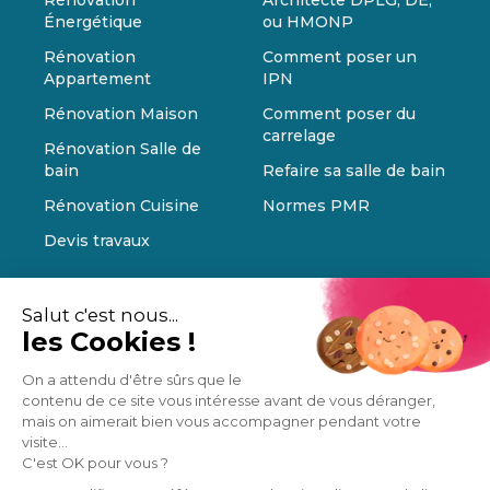
Rénovation
Architecte DPLG, DE,
Énergétique
ou HMONP
Rénovation
Comment poser un
Appartement
IPN
Rénovation Maison
Comment poser du
carrelage
Rénovation Salle de
bain
Refaire sa salle de bain
Rénovation Cuisine
Normes PMR
Devis travaux
Salut c'est nous...
les Cookies !
On a attendu d'être sûrs que le
contenu de ce site vous intéresse avant de vous déranger,
mais on aimerait bien vous accompagner pendant votre
visite...
C'est OK pour vous ?