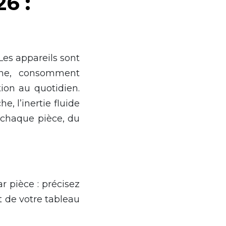
6 :
Les appareils sont
ène, consomment
ion au quotidien.
, l’inertie fluide
 chaque pièce, du
r pièce : précisez
at de votre tableau