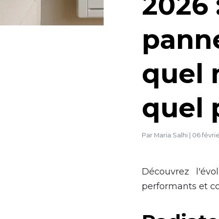
2026 :
panne
quel 
quel 
Par
Maria Salhi
|
06 févri
Découvrez l'évo
performants et c