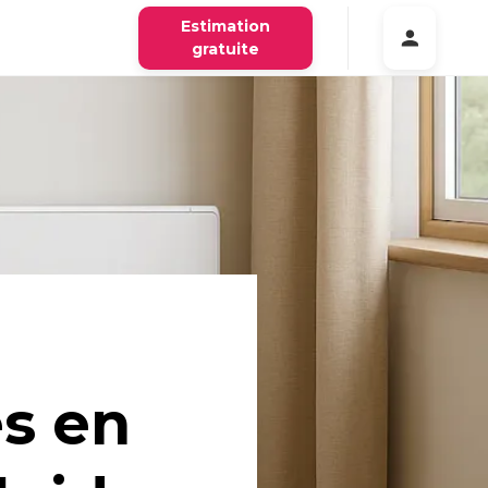
Estimation
gratuite
es en