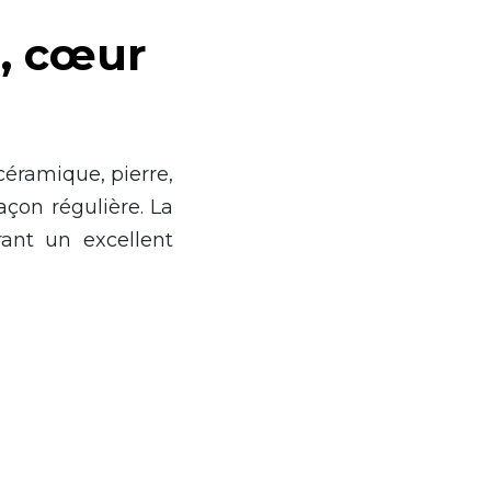
e, cœur
céramique, pierre,
çon régulière. La
rant un excellent