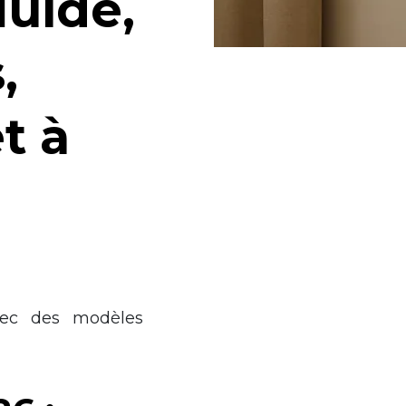
luide,
,
t à
avec des modèles