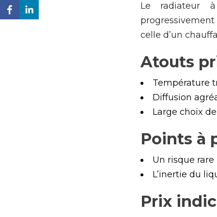
Le radiateur à
progressivement 
celle d’un chauff
Atouts pr
Température tr
Diffusion agré
Large choix de
Points à
Un risque rare
L’inertie du l
Prix indic