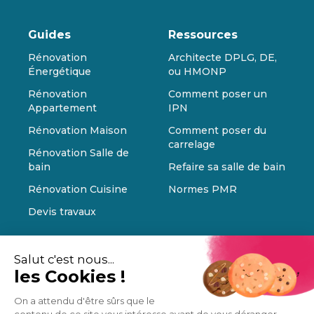
Guides
Ressources
Rénovation
Architecte DPLG, DE,
Énergétique
ou HMONP
Rénovation
Comment poser un
Appartement
IPN
Rénovation Maison
Comment poser du
carrelage
Rénovation Salle de
bain
Refaire sa salle de bain
Rénovation Cuisine
Normes PMR
Devis travaux
Salut c'est nous...
les Cookies !
On a attendu d'être sûrs que le
contenu de ce site vous intéresse avant de vous déranger,