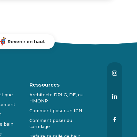
Revenir en haut
Ressources
étique
Architecte DPLG, DE, ou
HMONP
tement
Comment poser un IPN
n
Comment poser du
e bain
carrelage
e
Refaire sa salle de bain