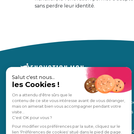
sans perdre leur identité.
Salut c'est nous...
les Cookies !
Un accompagnement sur mesure,
À propos
pour des travaux en toute sérénité.
Nos avis
On a attendu d'être sûrs que le
contenu de ce site vous intéresse avant de vous déranger,
Notre équip
Estimation gratuite
mais on aimerait bien vous accompagner pendant votre
Nos régions
visite...
C'est OK pour vous ?
Manifesto
Je suis un pro
Pour modifier vos préférences par la suite, cliquez sur le
Blog de la S
lien 'Préférences de cookies' situé dans le pied de page.