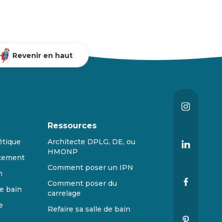
Revenir en haut
Ressources
étique
Architecte DPLG, DE, ou
HMONP
tement
Comment poser un IPN
n
Comment poser du
e bain
carrelage
e
Refaire sa salle de bain