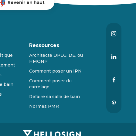
Revenir en haut
Ressources
étique
Architecte DPLG, DE, ou
HMONP
tement
Comment poser un IPN
n
Comment poser du
e bain
carrelage
e
Refaire sa salle de bain
Normes PMR