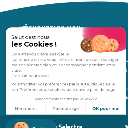
Salut c'est nous...
les Cookies !
Un accompagnement sur mesure,
À propos
pour des travaux en toute sérénité.
Nos avis
On a attendu d'être sûrs que le
contenu de ce site vous intéresse avant de vous déranger,
Notre équip
Estimation gratuite
mais on aimerait bien vous accompagner pendant votre
Nos régions
visite...
C'est OK pour vous ?
Manifesto
Je suis un pro
Pour modifier vos préférences par la suite, cliquez sur le
Blog de la S
lien 'Préférences de cookies' situé dans le pied de page.
4,8
/5
Ils parlent 
Consentements certifiés par
Non merci
Paramétrage
OK pour moi
Axeptio consent
Plateforme de Gestion du Consentement : Personnalisez vo