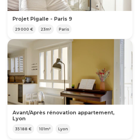
Projet Pigalle - Paris 9
29 000 €
23
m²
Paris
Avant/Après rénovation appartement,
Lyon
35 188 €
101
m²
Lyon