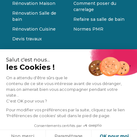
Rénovation Maison
Comment poser du
carrelage
Rénovation Salle de
bain
Refaire sa salle de bain
Rénovation Cuisine
Normes PMR
Devis travaux
Salut c'est nous...
les Cookies !
On a attendu d'être sûrs que le
contenu de ce site vous intéresse avant de vous déranger,
mais on aimerait bien vous accompagner pendant votre
visite...
C'est OK pour vous ?
Pour modifier vos préférences par la suite, cliquez sur le lien
'Préférences de cookies' situé dans le pied de page.
Consentements certifiés par
Cookies
Non merci
Paramétrage
OK pour moi