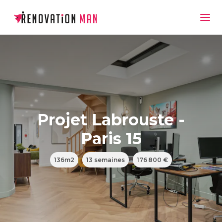
Projet Labrouste -
Paris 15
136m2
13 semaines
176 800 €