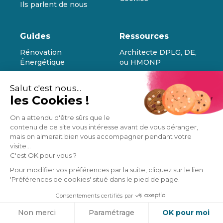
Ils parlent de nous
Guides
Ressources
Rénovation
Architecte DPLG, DE,
Énergétique
ou HMONP
Rénovation
Comment poser un
Salut c'est nous...
Appartement
IPN
les Cookies !
Rénovation Maison
Comment poser du
carrelage
On a attendu d'être sûrs que le
Rénovation Salle de
contenu de ce site vous intéresse avant de vous déranger,
bain
Refaire sa salle de bain
mais on aimerait bien vous accompagner pendant votre
Rénovation Cuisine
Normes PMR
visite...
C'est OK pour vous ?
Devis travaux
Pour modifier vos préférences par la suite, cliquez sur le lien
'Préférences de cookies' situé dans le pied de page.
Consentements certifiés par
Cookies
Non merci
Paramétrage
OK pour moi