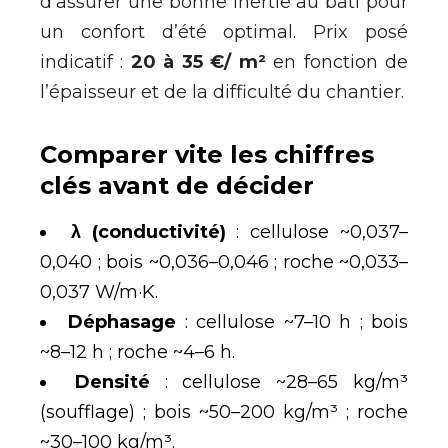
d’assurer une bonne inertie au bâti pour
un confort d’été optimal. Prix posé
indicatif :
20 à 35 €/ m²
en fonction de
l’épaisseur et de la difficulté du chantier.
Comparer vite les chiffres
clés avant de décider
λ (conductivité)
: cellulose
~
0,037–
0,040 ; bois
~
0,036–0,046 ; roche
~
0,033–
0,037 W/m·K.
Déphasage
: cellulose
~
7–10 h ; bois
~
8–12 h ; roche
~
4–6 h.
Densité
: cellulose
~
28–65 kg/m³
(soufflage) ; bois
~
50–200 kg/m³ ; roche
~
30–100 kg/m³.