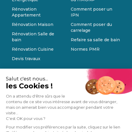
Rénovation
Comment poser un
Appartement
IPN
Rénovation Maison
Comment poser du
carrelage
Rénovation Salle de
bain
Refaire sa salle de bain
Rénovation Cuisine
Normes PMR
Devis travaux
Salut c'est nous...
les Cookies !
On a attendu d'être sûrs que le
contenu de ce site vous intéresse avant de vous déranger,
mais on aimerait bien vous accompagner pendant votre
visite...
C'est OK pour vous ?
Pour modifier vos préférences par la suite, cliquez sur le lien