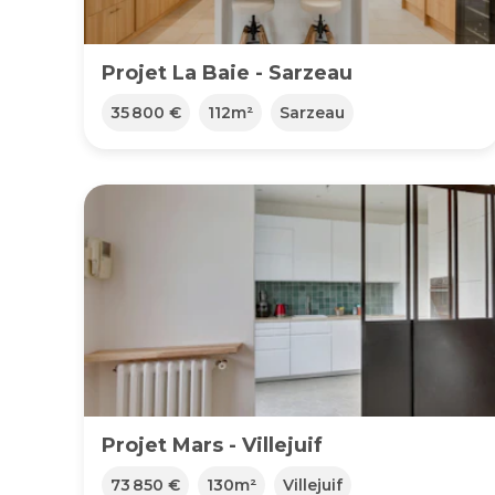
Projet La Baie - Sarzeau
35 800 €
112
m²
Sarzeau
Projet Mars - Villejuif
73 850 €
130
m²
Villejuif