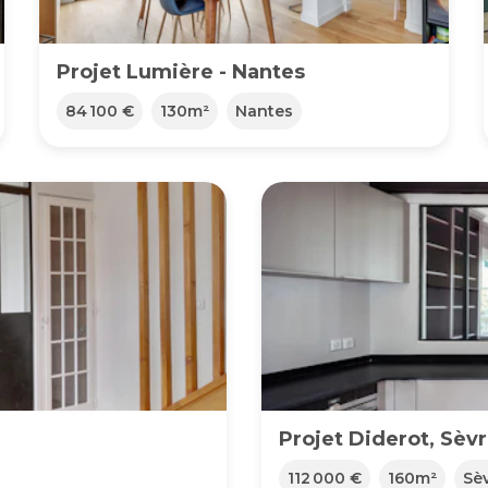
Projet Lumière - Nantes
84 100 €
130
m²
Nantes
Projet Diderot, Sèv
112 000 €
160
m²
Sè