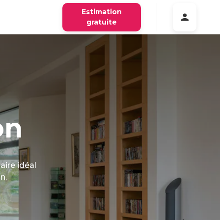
Estimation
gratuite
on
aire idéal
n.