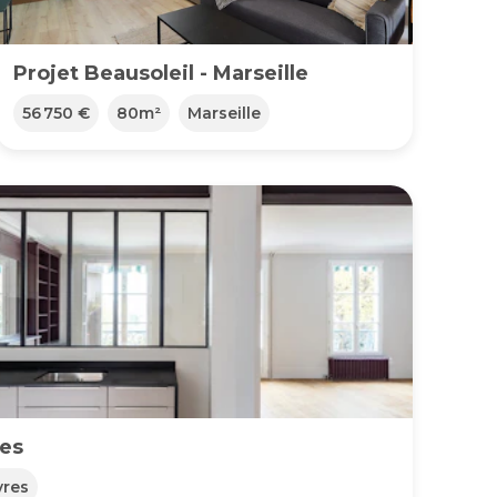
Projet Beausoleil - Marseille
56 750 €
80
m²
Marseille
res
vres