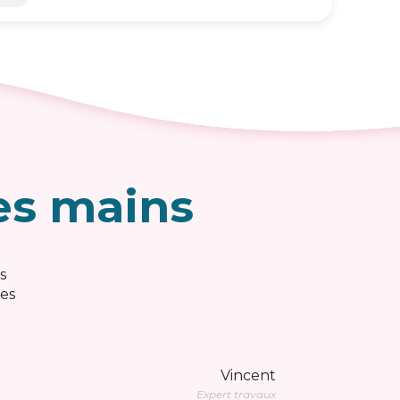
es mains
s
des
Vincent
Expert travaux