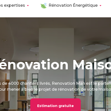
s expertises
Rénovation Énergétique
énovation Mais
 de 4000 chantiers livrés, Renovation Man est le parten
our mener à bien le projet de rénovation de votre maiso
Estimation gratuite